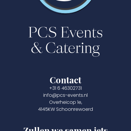
Contact
+31 6 46302731
info@pcs-events.nl
Overheicop 1e,
4145KW Schoonrewoerd
Zullen we samen iets