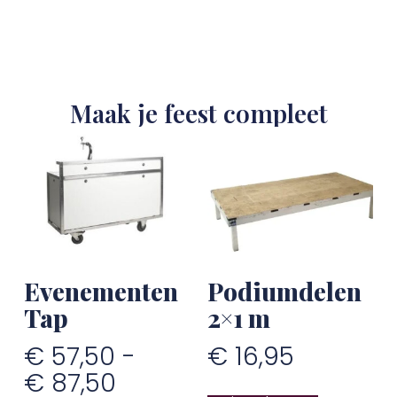
Maak je feest compleet
Evenementen
Podiumdelen
Tap
2×1 m
€
57,50
-
€
16,95
€
87,50