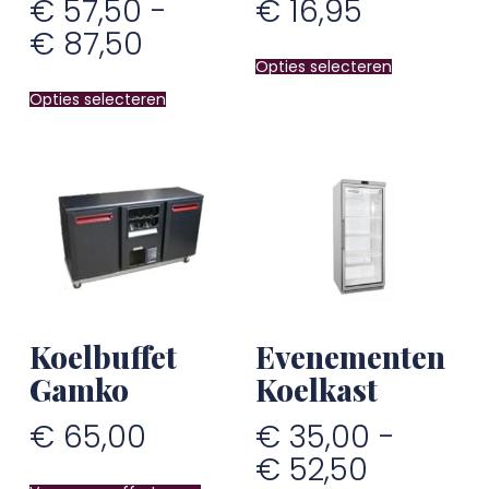
€
57,50
-
€
16,95
€
87,50
Opties selecteren
Opties selecteren
Koelbuffet
Evenementen
Gamko
Koelkast
€
65,00
€
35,00
-
€
52,50