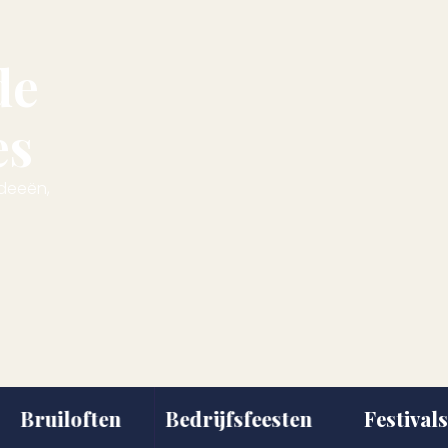
de
es
ideeën,
ruiloften
Bedrijfsfeesten
Festivals