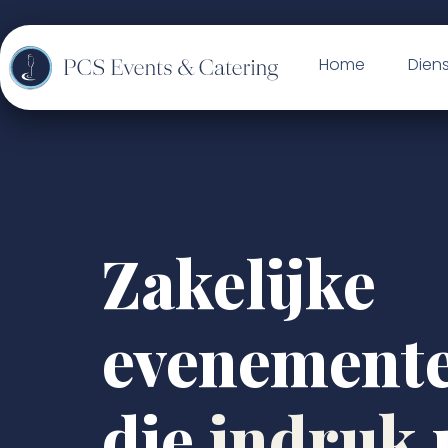
Home
Dien
Zakelijke
evenement
die
indruk