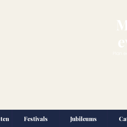
M
e
Plan e
Festivals
Jubileums
Cater