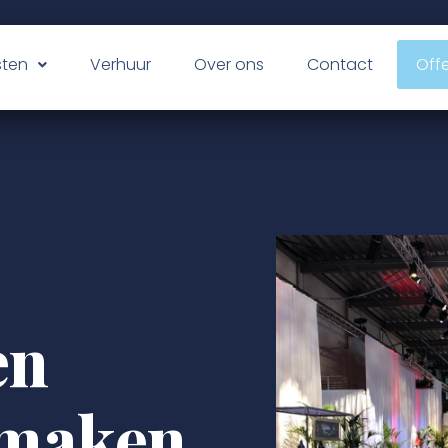
sten
Verhuur
Over ons
Contact
Offe
en
maken