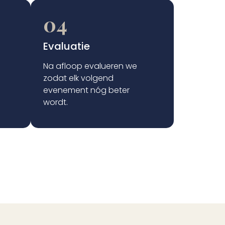
04
Evaluatie
Na afloop evalueren we
zodat elk volgend
evenement nóg beter
wordt.