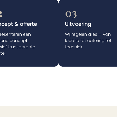
2
03
cept & offerte
Uitvoering
presenteren een
Wij regelen alles — van
send concept
locatie tot catering tot
usief transparante
techniek.
te.