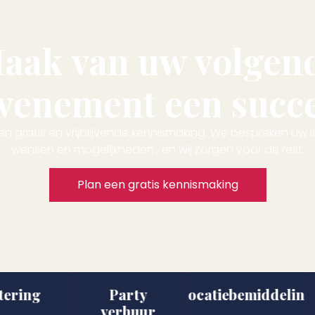
aak van uw volgen
venement een succ
en gratis en vrijblijvende kennismaking. We bespreken uw 
wensen en mogelijkheden , en wij zorgen voor de rest.
Plan een gratis kennismaking
ing
Party
Locatiebemiddeling
B
verhuur