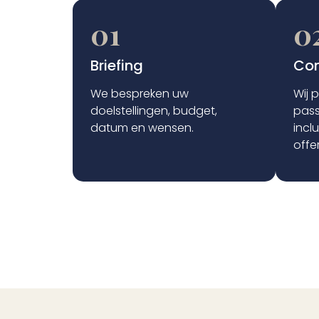
01
0
Briefing
Con
We bespreken uw
Wij 
doelstellingen, budget,
pas
datum en wensen.
incl
offer