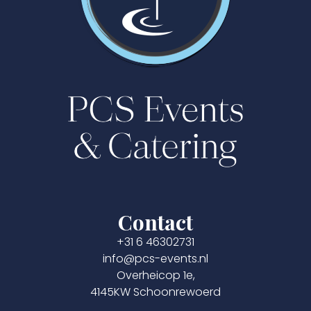
Contact
+31 6 46302731
info@pcs-events.nl
Overheicop 1e,
4145KW Schoonrewoerd