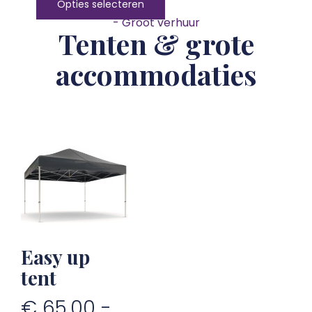
Opties selecteren
- Groot verhuur
Tenten & grote
accommodaties
Easy up
tent
€
65,00
-