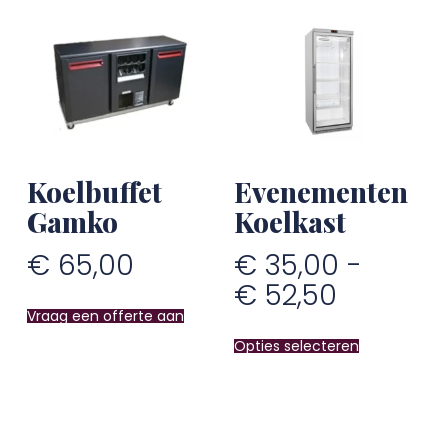
Koelbuffet
Evenementen
Gamko
Koelkast
€
65,00
€
35,00
-
€
52,50
Vraag een offerte aan
Opties selecteren