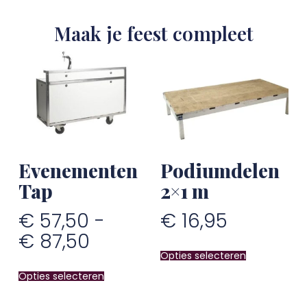
Maak je feest compleet
Evenementen
Podiumdelen
Tap
2×1 m
€
57,50
-
€
16,95
€
87,50
Opties selecteren
Opties selecteren