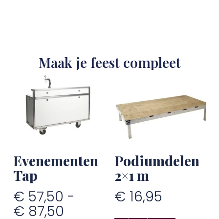
Maak je feest compleet
Evenementen
Podiumdelen
Tap
2×1 m
€
57,50
-
€
16,95
€
87,50